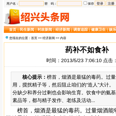
用户名：
密 码：
保存
首页
|
民生新闻
|
时政新闻
|
经济新闻
|
调查追踪
|
健康卫生
|
娱
您现在的位置：
首页
>>
经济新闻
>> 内容
药补不如食补
时间：2013/5/23 7:06:10 点击
核心提示：
榜首，烟酒是最猛的毒药。过量
用，搅扰精子等，然后阻止咱们的“造人”大计
分缺少和养分过剩也会影响生育。饮食中的氨基
素品等，都与精子发作、老练及活动...
榜首，烟酒是最猛的毒药。过量烟酒能