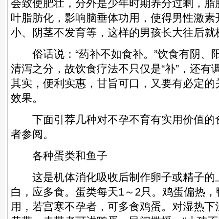
会致使肥壮，分外是少年时期养分过剩，脂
叶脂肪化，影响脑垂体功用，使得男性激素
小、阴茎不发育等，这样的男孩长大往后就
俗话说：“药补不如食补。”饮食有阴、
清泻之分，故饮食疗法不只仅是“补”，还有
其实，便利实惠，甘旨可口，又要有必定的
效果。
下面引荐几种对不孕不育有实用价值的
者参阅。
各种蛋类和鱼子
这是机体消化吸收后制作卵子或精子的
白，应多食。蛋类每天1～2只。鸡蛋偏热
用，若宫寒不孕者，可多食鸡蛋。对湿热下