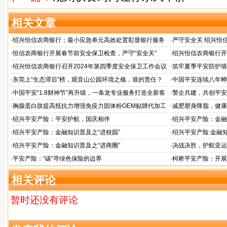
相关文章
·
绍兴恒信农商银行：最小应急单元高效处置彰显银行服务
·
严守安全关 绍兴恒
担当
检查
·
恒信农商银行开展春节前安全保卫检查，严守“安全关”
·
绍兴恒信农商银行开
应急演练活动
·
绍兴恒信农商银行召开2024年第四季度安全保卫工作会议
·
筑牢夏季平安防护墙
排查行动
·
东莞上“生态滞后”榜，观音山公园环境之殇，谁的责任？
·
中国平安连续八年蝉联B
品牌"
·
中国平安“1.8财神节”再升级，一条龙专业服务打造全新客
·
警企共建，共创平安
户体验
人才专项培训
·
胸腺蛋白肽提高抵抗力增强免疫力固体粉OEM贴牌代加工
·
减肥塑身降脂，健康
服务商
服务商
·
绍兴平安产险：平安护航，国庆相伴
·
绍兴平安产险：金融
·
绍兴平安产险：金融知识普及之“进校园”
·
绍兴平安产险:金融知
·
绍兴平安产险：金融知识普及之“进商圈”
·
决战决胜，护航亚运
·
平安产险：“碳”寻绿色保险的边界
·
柯桥平安产险：开展
相关评论
暂时还没有评论