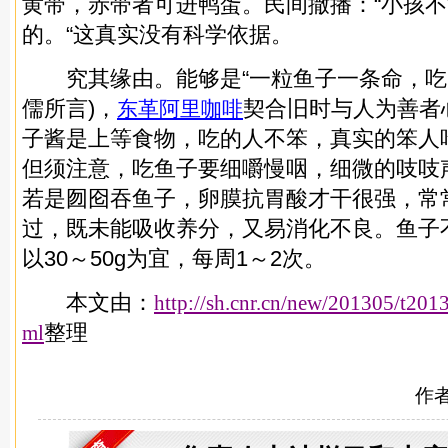
黄带，赤带者可进鸭蛋。民间撒播：“小孩
的。“这真实没有科学依据。
究其缘由。能够是“一粒鱼子一条命，吃了
儒所言)，
契合旧时与人为善者
东革阿里咖啡
子酱是上等食物，吃的人不笨，真实的笨人
但须注意，吃鱼子要细嚼慢咽，细微的吱吱
若是囫囵吞鱼子，卵膜抗胃酸才干很强，常
过，既未能吸收养分，又易消化不良。鱼子
以30～50g为宜，每周1～2次。
本文由：
http://sh.cnr.cn/new/201305/t20
整理
ml
作