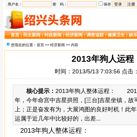
用户名：
密 码：
保存
首页
|
民生新闻
|
时政新闻
|
经济新闻
|
调查追踪
|
健康卫生
|
娱
您现在的位置：
首页
>>
经济新闻
>> 内容
2013年狗人运程
时间：2013/5/13 7:03:56 点击
核心提示：
2013年狗人整体运程： 20
年，今年命宫中吉星拱照，[三台]吉星坐镇，故
上；正是奋发有为，大展鸿图的良好时机！此年
运属于近几年中比较好的，出差...
2013年狗人整体运程：