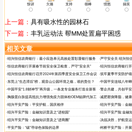
惊讶
欠揍
支持
很棒
愤怒
搞笑
上一篇：
具有吸水性的园林石
下一篇：
丰乳运动法 帮MM处置扁平困惑
相关文章
·
绍兴恒信农商银行：最小应急单元高效处置彰显银行服务
·
严守安全关 绍兴恒
担当
检查
·
恒信农商银行开展春节前安全保卫检查，严守“安全关”
·
绍兴恒信农商银行开
应急演练活动
·
绍兴恒信农商银行召开2024年第四季度安全保卫工作会议
·
筑牢夏季平安防护墙
排查行动
·
东莞上“生态滞后”榜，观音山公园环境之殇，谁的责任？
·
中国平安连续八年蝉联B
品牌"
·
中国平安“1.8财神节”再升级，一条龙专业服务打造全新客
·
警企共建，共创平安
户体验
人才专项培训
·
胸腺蛋白肽提高抵抗力增强免疫力固体粉OEM贴牌代加工
·
减肥塑身降脂，健康
服务商
服务商
·
绍兴平安产险：平安护航，国庆相伴
·
绍兴平安产险：金融
·
绍兴平安产险：金融知识普及之“进校园”
·
绍兴平安产险:金融知
·
绍兴平安产险：金融知识普及之“进商圈”
·
决战决胜，护航亚运
·
平安产险：“碳”寻绿色保险的边界
·
柯桥平安产险：开展