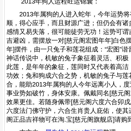
2013年狗人运程旺运锦囊：
2013年属狗的人进入蛇年，今年运势将
顺，得心应手，而且财源广进；但仍会有诸
感情又易失落，很可能徒劳无功！运势可谓
吉避凶，需摆放一对[慈元阁宏图年年]白色
年]摆件，由一只兔子和莲花组成：“宏图”谐
神话传说中，机敏的兔子象征着灵活、积极；
此莲，是年年的象征，莲同时又代表着高洁
功效；兔和狗成六合之势，机敏的兔子与莲
合，能助2013年属狗的人今年远离小人，
事业势如破竹，身体安康。佩戴同名[慈元阁
效果更佳。若随身佩带[慈元阁六度六合卯戌
六度法门佛守护，六合生肖贵人庇佑，使其
阁正品吉祥物可在淘.宝[慈元阁旗舰店]请购