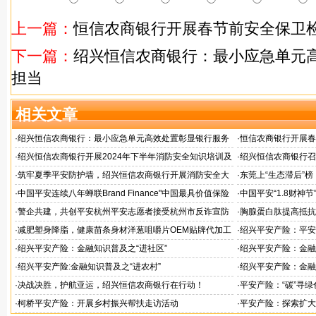
上一篇：
恒信农商银行开展春节前安全保卫检
下一篇：
绍兴恒信农商银行：最小应急单元
担当
相关文章
·
绍兴恒信农商银行：最小应急单元高效处置彰显银行服务
·
恒信农商银行开展春
担当
·
绍兴恒信农商银行开展2024年下半年消防安全知识培训及
·
绍兴恒信农商银行召
应急演练活动
·
筑牢夏季平安防护墙，绍兴恒信农商银行开展消防安全大
·
东莞上“生态滞后”
排查行动
·
中国平安连续八年蝉联Brand Finance"中国最具价值保险
·
中国平安“1.8财神
品牌"
户体验
·
警企共建，共创平安杭州平安志愿者接受杭州市反诈宣防
·
胸腺蛋白肽提高抵抗
人才专项培训
服务商
·
减肥塑身降脂，健康苗条身材洋葱咀嚼片OEM贴牌代加工
·
绍兴平安产险：平安
服务商
·
绍兴平安产险：金融知识普及之“进社区”
·
绍兴平安产险：金融
·
绍兴平安产险:金融知识普及之“进农村”
·
绍兴平安产险：金融
·
决战决胜，护航亚运，绍兴恒信农商银行在行动！
·
平安产险：“碳”寻
·
柯桥平安产险：开展乡村振兴帮扶走访活动
·
平安产险：探索扩大