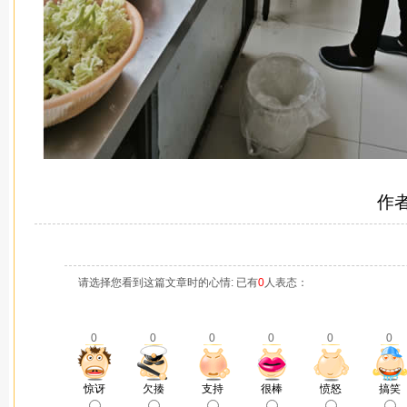
作
请选择您看到这篇文章时的心情: 已有
0
人表态：
0
0
0
0
0
0
惊讶
欠揍
支持
很棒
愤怒
搞笑